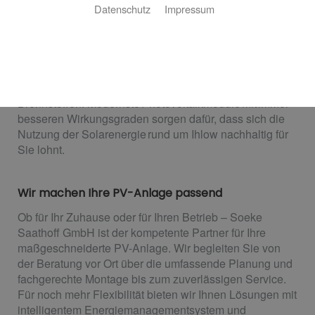
Datenschutz
Impressum
Produzieren Sie Ihren eigenen Solarstrom
Werden Sie Teil der Energiewende und nutzen Sie die
Kraft der Sonne, um Ihren eigenen sauberen Strom zu
erzeugen. Mit Photovoltaik (PV) machen Sie sich
unabhängig von steigenden Stromkosten und fossilen
Brennstoffen. Modernste Photovoltaikmodule mit immer
besseren Wirkungsgraden sorgen dafür, dass sich die
Nutzung der Solarenergie rund um Ihlow nachhaltig für
Sie lohnt.
Wir machen Ihre PV-Anlage passend
Ob für Ihr Zuhause oder für Ihren Betrieb – Soeke
Saathoff GmbH ist der kompetente Partner für Ihre
maßgeschneiderte PV-Anlage. Wir begleiten Sie von
der Beratung vor Ort über die umfassende Planung und
fachgerechte Montage bis zum zuverlässigen Service.
Für noch mehr Flexibilität bieten wir Ihnen Lösungen mit
intelligentem Energiemanagementsystem und