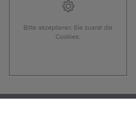
Bitte akzeptieren Sie zuerst die
Cookies.
Kontakt
Soeke Saathoff GmbH
Holtroper Str. 32