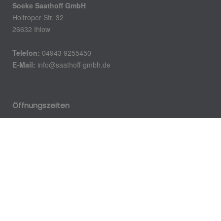
Soeke Saathoff GmbH
Holtroper Str. 32
26632 Ihlow
Telefon:
04943 9255450
E-Mail:
info@saathoff-gmbh.de
Öffnungszeiten
Montag 08:00 – 17:30
Dienstag 08:00 – 13:30
Mittwoch 08:00 – 13:30
Donnerstag 08:00 – 17:30
Freitag 08:00 – 13:30
Samstag und Sonntag geschlossen.
Ausserhalb unserer Bürozeiten vereinbaren wir gerne